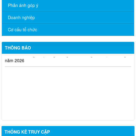
Phản ánh góp ý
Quyết định về việc giao chỉ tiêu điều chỉnh kế hoạch đầu tư
công năm 2026 (Lần 2)
Doanh nghiệp
Công bó công khai thưc hiện 6 tháng
Cơ cấu tổ chức
Công ty cổ phần Tam Nông - Pháp Việt thông báo tuyển dụng
THÔNG BÁO
Báo cáo công tác phòng chống tham nhũng, tiêu cực 6 tháng
năm 2026
THỐNG KÊ TRUY CẬP