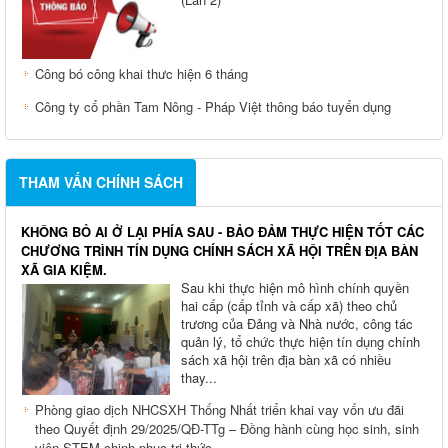
(Lần 2)
Công bó công khai thưc hiện 6 tháng
Công ty cổ phần Tam Nông - Pháp Việt thông báo tuyển dụng
THAM VẤN CHÍNH SÁCH
KHÔNG BỎ AI Ở LẠI PHÍA SAU - BẢO ĐẢM THỰC HIỆN TỐT CÁC
CHƯƠNG TRÌNH TÍN DỤNG CHÍNH SÁCH XÃ HỘI TRÊN ĐỊA BÀN
XÃ GIA KIỆM.
Sau khi thực hiện mô hình chính quyền
hai cấp (cấp tỉnh và cấp xã) theo chủ
trương của Đảng và Nhà nước, công tác
quản lý, tổ chức thực hiện tín dụng chính
sách xã hội trên địa bàn xã có nhiều
thay...
Phòng giao dịch NHCSXH Thống Nhất triển khai vay vốn ưu đãi
theo Quyết định 29/2025/QĐ-TTg – Đồng hành cùng học sinh, sinh