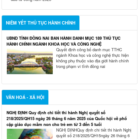
đầu tư công năm 2025
NIÊM YẾT THỦ TỤC HÀNH CHÍNH
UBND TỈNH ĐỒNG NAI BAN HÀNH DANH MỤC 189 THỦ TỤC
HÀNH CHÍNH NGÀNH KHOA HỌC VÀ CÔNG NGHỆ
Quyết định công bố danh mục TTHC
ngành Khoa học và công nghệ thực hiện
không phụ thuộc vào địa giới hành chính
trong phạm vi tỉnh đồng nai
VĂN HOÁ - XÃ HỘI
NGHỊ ĐỊNH Quy định chi tiết thi hành Nghị quỵết số
218/2025/QH15 ngày 26 tháng 6 năm 2025 của Quốc hội về phổ
cập giáo dục mầm non cho trẻ em từ 3 đến 5 tuổi
NGHỊ ĐỊNHQuy định chi tiết thi hành Nghị
quỵết số 218/2025/QH15ngày 26 tháng 6