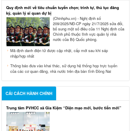
Quy định mới về tiêu chuẩn tuyển chọn; trình tự, thủ tục đăng
ký, quản lý sĩ quan dự bị
(Chinhphu.vn) - Nghị định số
209/2025/NĐ-CP ngày 21/7/2025 sửa đổi,
bổ sung một số điều của 11 Nghị định của
Chính phủ thuộc lĩnh vực quản lý nhà
nước của Bộ Quốc phòng.
Mã định danh điện tử được cập nhật, cấp mới sau khi sáp
nhập/hợp nhất
Thông báo đưa vào khai thác, sử dụng hệ thống họp trực tuyến
của các cơ quan đảng, nhà nước trên địa bàn tỉnh Đồng Nai
CẢI CÁCH HÀNH CHÍNH
Trung tâm PVHCC xã Gia Kiệm “Diện mạo mới, bước tiến mới”