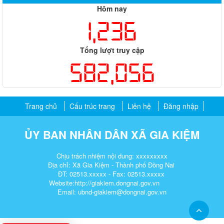
Hôm nay
1,236
Tổng lượt truy cập
582,056
Trang chủ
Cấu trúc trang
Liên hệ
Đăng nhập
ỦY BAN NHÂN DÂN XÃ GIA KIỆM
Chịu trách nhiệm nội dung: xxxxxxxxx
Địa chỉ: Xã Gia Kiệm - Thành phố Đồng Nai
ĐT: 02513.xxxxx - Fax: 02513.xxxxx
Website:http://giakiem.dongnai.gov.vn
Email: ubnd-giakiem@dongnai.gov.vn​