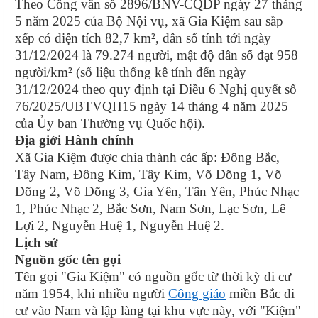
Theo Công văn số 2896/BNV-CQĐP ngày 27 tháng
5 năm 2025 của Bộ Nội vụ, xã Gia Kiệm sau sắp
xếp có diện tích 82,7 km², dân số tính tới ngày
31/12/2024 là 79.274 người, mật độ dân số đạt 958
người/km² (số liệu thống kê tính đến ngày
31/12/2024 theo quy định tại Điều 6 Nghị quyết số
76/2025/UBTVQH15 ngày 14 tháng 4 năm 2025
của Ủy ban Thường vụ Quốc hội).
Địa giới Hành chính
Xã Gia Kiệm được chia thành các ấp: Đông Bắc,
Tây Nam, Đông Kim, Tây Kim, Võ Dõng 1, Võ
Dõng 2, Võ Dõng 3, Gia Yên, Tân Yên, Phúc Nhạc
1, Phúc Nhạc 2, Bắc Sơn, Nam Sơn, Lạc Sơn, Lê
Lợi 2, Nguyễn Huệ 1, Nguyễn Huệ 2.
Lịch sử
Nguồn gốc tên gọi
Tên gọi "Gia Kiệm" có nguồn gốc từ thời kỳ di cư
năm 1954, khi nhiều người
Công giáo
miền Bắc di
cư vào Nam và lập làng tại khu vực này, với "Kiệm"