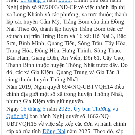
Nghị định số 97/2003/NĐ-CP về việc thành lập thị
xã Long Khánh và các phường, xã trực thuộc; thành
lập các huyện Cẩm Mỹ, Trảng Bom của tỉnh Đồng
Nai. Theo đó, thành lập huyện Trảng Bom trên cơ
sở tách thị trấn Trảng Bom và 16 xã: Hố Nai 3, Bắc
Sơn, Bình Minh, Quảng Tiến, Sông Trầu, Tây Hòa,
Trung Hòa, Đông Hòa, Hưng Thịnh, Sông Thao,
Bàu Hàm, Giang Điền, An Viễn, Đồi 61, Cây Gáo,
Thanh Bình thuộc huyện Thống Nhất trước đây. Do
đó, các xã Gia Kiệm, Quang Trung và Gia Tân 3
cùng thuộc huyện Thống Nhất.
Năm 2019, Nghị quyết 694/NQ-UBTVQH14 điều
chỉnh địa giới một số xã trong huyện Thống Nhất,
nhưng Gia Kiệm vẫn giữ nguyên.
Ngày
16 tháng 6
năm
2025
,
Ủy ban Thường vụ
Quốc hội
ban hành Nghị quyết số 1662/NQ-
UBTVQH15 về việc sắp xếp các đơn vị hành chính
cấp xã của tỉnh
Đồng Nai
năm 2025. Theo đó, sắp