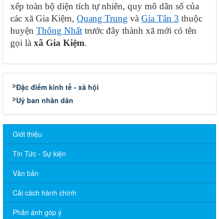
xếp toàn bộ diện tích tự nhiên, quy mô dân số của
các xã Gia Kiệm,
Quang Trung
và
Gia Tân 3
thuộc
huyện
Thống Nhất
trước đây thành xã mới có tên
gọi là
xã
Gia Kiệm
.
Đặc điểm kinh tế - xã hội
Uỷ ban nhân dân
Giới thiệu
Tin Tức - Sự kiện
Văn bản
Cải cách hành chính
Phản ánh góp ý