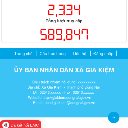
2,334
Tổng lượt truy cập
589,847
Trang chủ
Cấu trúc trang
Liên hệ
Đăng nhập
ỦY BAN NHÂN DÂN XÃ GIA KIỆM
Chịu trách nhiệm nội dung: xxxxxxxxx
Địa chỉ: Xã Gia Kiệm - Thành phố Đồng Nai
ĐT: 02513.xxxxx - Fax: 02513.xxxxx
Website:http://giakiem.dongnai.gov.vn
Email: ubnd-giakiem@dongnai.gov.vn​
Đã kết nối EMC