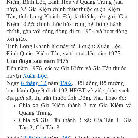
Kiệm, Bình Lộc, Bình Hòa và Quang Trung (sau
này). Xã Gia Kiệm chính thức thuộc quận Kiệm
Tân, tỉnh Long Khánh. Đây là thời kỳ tên gọi "Gia
Kiệm" được chính thức hóa trong hệ thống hành
chính, gắn với cộng đồng di cư 1954 và hoạt động
tôn giáo.
Tỉnh Long Khánh lúc này có 3 quận: Xuân Lộc,
Định Quán, Kiệm Tân, và tồn tại đến năm 1975.
Giai đoạn sau năm 1975
Đến năm 1976, các xã Gia Kiệm và Gia Tân thuộc
huyện
Xuân Lộc
.
Ngày
8 tháng 12
năm
1982
, Hội đồng Bộ trưởng
ban hành Quyết định 192-HĐBT về việc phân vạch
địa giới xã, thị trấn thuộc tỉnh Đồng Nai. Theo đó:
Chia xã Gia Kiệm thành 2 xã: Gia Kiệm và
Quang Trung.
Chia xã Gia Tân thành 3 xã: Gia Tân 1, Gia
Tân 2, Gia Tân 3
Ngày
21 tháng 8
năm
2003
, Chính phủ ban hành