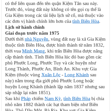
có thể liên quan đến tên quận Kiệm Tân sau này.
Trước đó, vùng đất này không có tên gọi cụ thể là
Gia Kiệm trong các tài liệu lịch sử cổ, mà thuộc vào
các đơn vị hành chính lớn hơn của
tỉnh Biên Hòa
.
Lịch sử hành chính
Giai đoạn trước năm 1975
Dưới thời
nhà Nguyễn
, vùng đất nay là xã Gia Kiệm
thuộc tỉnh Biên Hòa, được hình thành từ năm 1832,
thời vua
Minh Mạng
, khi trấn Biên Hòa được nâng
cấp thành tỉnh. Tỉnh Biên Hòa lúc đó bao gồm các
phủ Phước Long, Phước Tuy và các huyện như
Long Thành, Phước An, Bình An. Khu vực Gia
Kiệm (thuộc vùng
Xuân Lộc
-
Long Khánh
sau
này) nằm trong địa giới phủ Phước Long hoặc
huyện Long Khánh (thành lập năm 1837 nhưng sau
sáp nhập lại năm 1851).
Sau khi
Pháp
chiếm
Nam Kỳ
,
tỉnh Biên Hòa
bị chia
nhỏ năm 1882 thành các hạt tham biện như Biên
Hòa, Thủ Dầu Một, Bà Rịa. Khu vực Gia Kiệm