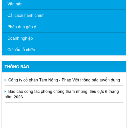
Văn bản
Cải cách hành chính
Phản ánh góp ý
Doanh nghiệp
Cơ cấu tổ chức
Quyết định về việc giao chỉ tiêu điều chỉnh kế hoạch đầu tư
công năm 2026 (Lần 2)
THÔNG BÁO
Công bó công khai thưc hiện 6 tháng
Công ty cổ phần Tam Nông - Pháp Việt thông báo tuyển dụng
Báo cáo công tác phòng chống tham nhũng, tiêu cực 6 tháng
năm 2026