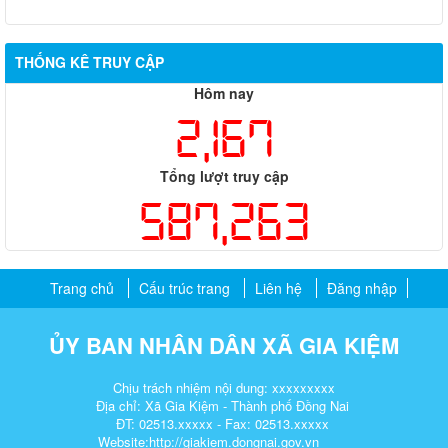
THỐNG KÊ TRUY CẬP
Hôm nay
2,167
Tổng lượt truy cập
587,263
Trang chủ
Cấu trúc trang
Liên hệ
Đăng nhập
ỦY BAN NHÂN DÂN XÃ GIA KIỆM
Chịu trách nhiệm nội dung: xxxxxxxxx
Địa chỉ: Xã Gia Kiệm - Thành phố Đồng Nai
ĐT: 02513.xxxxx - Fax: 02513.xxxxx
Website:http://giakiem.dongnai.gov.vn